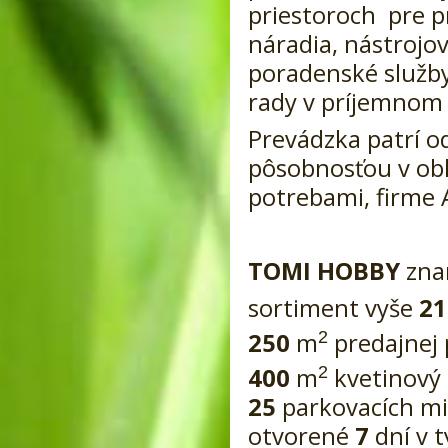
priestoroch pre p
náradia, nástrojo
poradenské služby
rady v príjemnom 
Prevádzka patrí o
pôsobnosťou v ob
potrebami, firme A
TOMI HOBBY
zna
sortiment vyše
2
250
m
predajnej 
2
400
m
kvetinový 
2
25
parkovacích mi
otvorené
7
dní v 