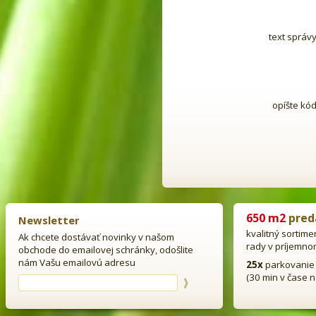
text správ
opíšte kó
650 m2
pred
Newsletter
kvalitný sortime
Ak chcete dostávať novinky v našom
rady v príjemno
obchode do emailovej schránky, odošlite
nám Vašu emailovú adresu
25x
parkovanie
(30 min v čase 