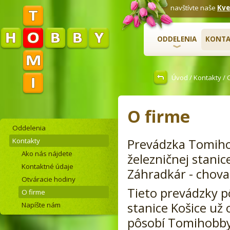
navštívte naše
Kve
ODDELENIA
KONTA
Úvod
/
Kontakty
/ 
O firme
Oddelenia
Kontakty
Prevádzka Tomiho
Ako nás nájdete
železničnej stanic
Kontaktné údaje
Záhradkár - chovat
Otváracie hodiny
Tieto prevádzky p
O firme
stanice Košice už
Napíšte nám
pôsobí Tomihobby 