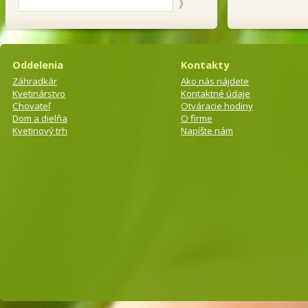
Oddelenia
Kontakty
Záhradkár
Ako nás nájdete
Kvetinárstvo
Kontaktné údaje
Chovateľ
Otváracie hodiny
Dom a dielňa
O firme
Kvetinový trh
Napíšte nám