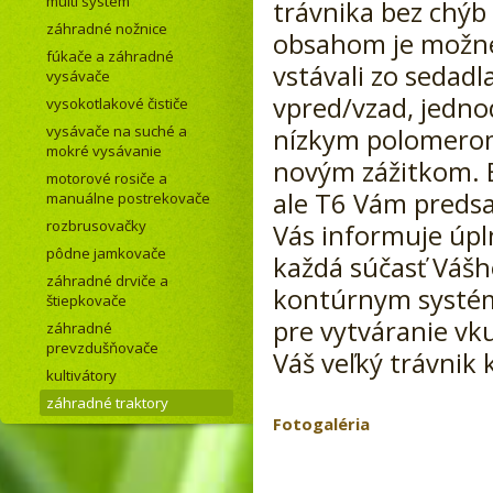
multi systém
trávnika bez chýb
záhradné nožnice
obsahom je možné 
fúkače a záhradné
vstávali zo sedad
vysávače
vpred/vzad, jedn
vysokotlakové čističe
vysávače na suché a
nízkym polomerom 
mokré vysávanie
novým zážitkom. E
motorové rosiče a
ale T6 Vám predsa
manuálne postrekovače
rozbrusovačky
Vás informuje úpl
pôdne jamkovače
každá súčasť Váš
záhradné drviče a
kontúrnym systém
štiepkovače
pre vytváranie v
záhradné
prevzdušňovače
Váš veľký trávnik 
kultivátory
záhradné traktory
Fotogaléria