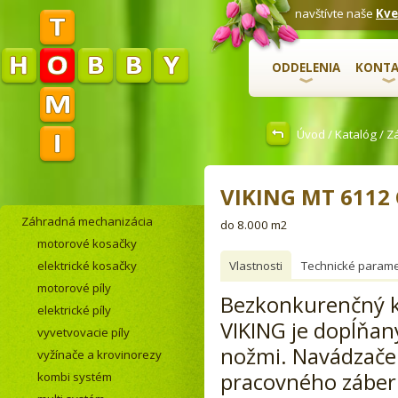
navštívte naše
Kve
ODDELENIA
KONTA
Úvod
/
Katalóg
/
Z
VIKING MT 6112 
Záhradná mechanizácia
do 8.000 m2
motorové kosačky
elektrické kosačky
Vlastnosti
Technické parame
motorové píly
Bezkonkurenčný k
elektrické píly
VIKING je dopĺňan
vyvetvovacie píly
nožmi. Navádzače ž
vyžínače a krovinorezy
pracovného záber
kombi systém