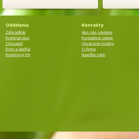
Oddelenia
Kontakty
Záhradkár
Ako nás nájdete
Kvetinárstvo
Kontaktné údaje
Chovateľ
Otváracie hodiny
Dom a dielňa
O firme
Kvetinový trh
Napíšte nám