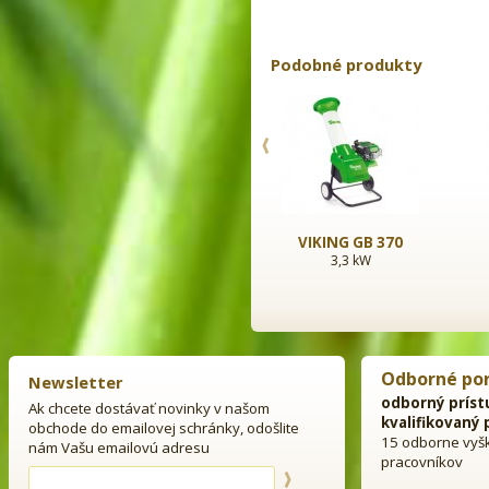
Podobné produkty
VIKING GE 250
VIKING GB 370
2,5 kW/k
3,3 kW
Odborné po
Newsletter
odborný príst
Ak chcete dostávať novinky v našom
kvalifikovaný 
obchode do emailovej schránky, odošlite
15 odborne vyš
nám Vašu emailovú adresu
pracovníkov