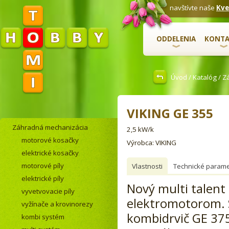
navštívte naše
Kve
ODDELENIA
KONTA
Úvod
/
Katalóg
/
Z
VIKING GE 355
Záhradná mechanizácia
2,5 kW/k
motorové kosačky
Výrobca: VIKING
elektrické kosačky
motorové píly
Vlastnosti
Technické parame
elektrické píly
Nový multi talent
vyvetvovacie píly
elektromotorom. S
vyžínače a krovinorezy
kombidrvič GE 375
kombi systém