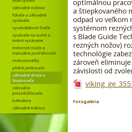
multi systém
optimálnou praco
záhradné nožnice
a štiepkovaného m
fúkače a záhradné
odpad vo veľkom 
vysávače
systémom rezných
vysokotlakové čističe
s Blade Guide Tec
vysávače na suché a
mokré vysávanie
rezných nožov) ro
motorové rosiče a
technológie zabe
manuálne postrekovače
zároveň eliminuje
rozbrusovačky
pôdne jamkovače
závislosti od zvol
záhradné drviče a
štiepkovače
viking_ge_355
záhradné
prevzdušňovače
kultivátory
Fotogaléria
záhradné traktory